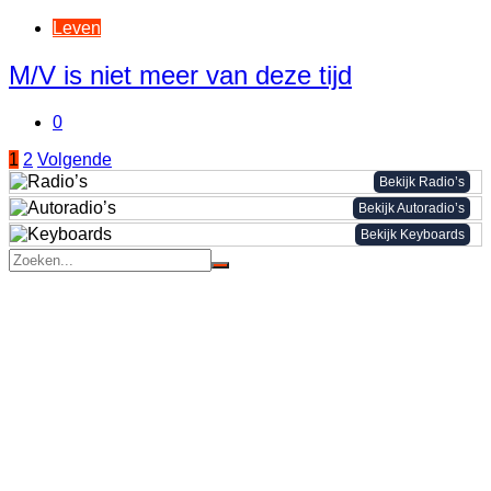
Leven
M/V is niet meer van deze tijd
0
Berichten
1
2
Volgende
Bekijk Radio’s
paginering
Bekijk Autoradio’s
Bekijk Keyboards