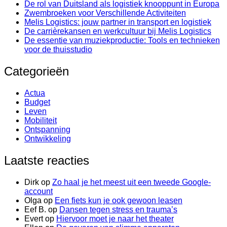
De rol van Duitsland als logistiek knooppunt in Europa
Zwembroeken voor Verschillende Activiteiten
Melis Logistics: jouw partner in transport en logistiek
De carrièrekansen en werkcultuur bij Melis Logistics
De essentie van muziekproductie: Tools en technieken
voor de thuisstudio
Categorieën
Actua
Budget
Leven
Mobiliteit
Ontspanning
Ontwikkeling
Laatste reacties
Dirk
op
Zo haal je het meest uit een tweede Google-
account
Olga
op
Een fiets kun je ook gewoon leasen
Eef B.
op
Dansen tegen stress en trauma’s
Evert
op
Hiervoor moet je naar het theater