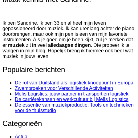
Ik ben Sandrine. Ik ben 33 en al heel mijn leven
gepassioneerd door muziek. Ik kan urenlang achter de piano
doorbrengen, maar ook mijn pen is een van mijn favoriete
instrumenten. Als je goed om je heen kijkt, zul je merken dat
er
muziek
zit
in
veel
alledaagse dingen
. Die probeer ik te
vangen in mijn blog. Hopelijk breng ik hiermee ook heel wat
muziek in jouw leven!
Populaire berichten
De rol van Duitsland als logistiek knooppunt in Europa
Zwembroeken voor Verschillende Activiteiten
Melis Logistics: jouw partner in transport en logistiek
De carrièrekansen en werkcultuur bij Melis Logistics
De essentie van muziekproductie: Tools en technieken
voor de thuisstudio
Categorieën
Actua