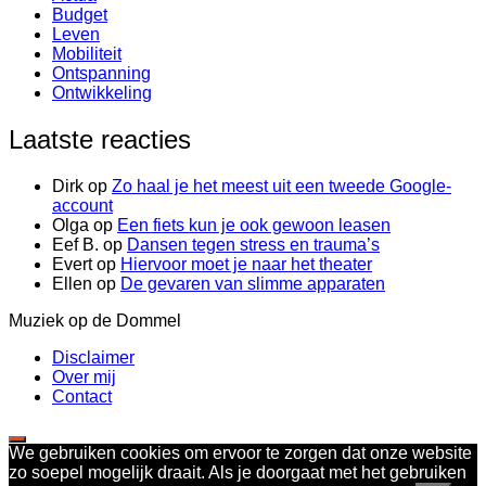
Budget
Leven
Mobiliteit
Ontspanning
Ontwikkeling
Laatste reacties
Dirk
op
Zo haal je het meest uit een tweede Google-
account
Olga
op
Een fiets kun je ook gewoon leasen
Eef B.
op
Dansen tegen stress en trauma’s
Evert
op
Hiervoor moet je naar het theater
Ellen
op
De gevaren van slimme apparaten
Muziek op de Dommel
Disclaimer
Over mij
Contact
We gebruiken cookies om ervoor te zorgen dat onze website
zo soepel mogelijk draait. Als je doorgaat met het gebruiken