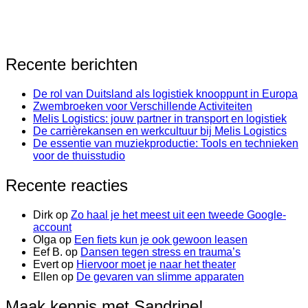
Recente berichten
De rol van Duitsland als logistiek knooppunt in Europa
Zwembroeken voor Verschillende Activiteiten
Melis Logistics: jouw partner in transport en logistiek
De carrièrekansen en werkcultuur bij Melis Logistics
De essentie van muziekproductie: Tools en technieken
voor de thuisstudio
Recente reacties
Dirk
op
Zo haal je het meest uit een tweede Google-
account
Olga
op
Een fiets kun je ook gewoon leasen
Eef B.
op
Dansen tegen stress en trauma’s
Evert
op
Hiervoor moet je naar het theater
Ellen
op
De gevaren van slimme apparaten
Maak kennis met Sandrine!