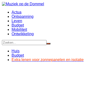
Ga
naar
Actua
de
Ontspanning
inhoud
Leven
Budget
Mobiliteit
Ontwikkeling
Huis
Budget
Extra lenen voor zonnepanelen en isolatie