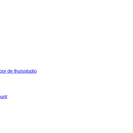
oor de thuisstudio
ount