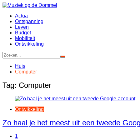
Ga
naar
Actua
de
Ontspanning
inhoud
Leven
Budget
Mobiliteit
Ontwikkeling
Huis
Computer
Tag:
Computer
Ontwikkeling
Zo haal je het meest uit een tweede Goo
1