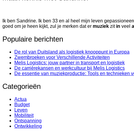
Ik ben Sandrine. Ik ben 33 en al heel mijn leven gepassioneer
goed om je heen kijkt, zul je merken dat er
muziek
zit
in
veel
Populaire berichten
De rol van Duitsland als logistiek knooppunt in Europa
Zwembroeken voor Verschillende Activiteiten
Melis Logistics: jouw partner in transport en logistiek
De carrièrekansen en werkcultuur bij Melis Logistics
De essentie van muziekproductie: Tools en technieken v
Categorieën
Actua
Budget
Leven
Mobiliteit
Ontspanning
Ontwikkeling