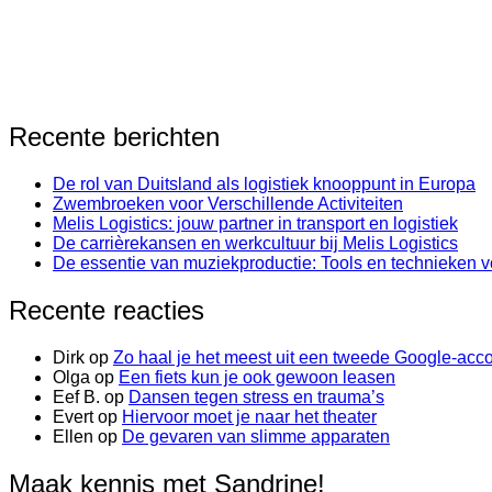
Recente berichten
De rol van Duitsland als logistiek knooppunt in Europa
Zwembroeken voor Verschillende Activiteiten
Melis Logistics: jouw partner in transport en logistiek
De carrièrekansen en werkcultuur bij Melis Logistics
De essentie van muziekproductie: Tools en technieken v
Recente reacties
Dirk
op
Zo haal je het meest uit een tweede Google-acc
Olga
op
Een fiets kun je ook gewoon leasen
Eef B.
op
Dansen tegen stress en trauma’s
Evert
op
Hiervoor moet je naar het theater
Ellen
op
De gevaren van slimme apparaten
Maak kennis met Sandrine!