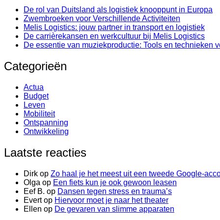
De rol van Duitsland als logistiek knooppunt in Europa
Zwembroeken voor Verschillende Activiteiten
Melis Logistics: jouw partner in transport en logistiek
De carrièrekansen en werkcultuur bij Melis Logistics
De essentie van muziekproductie: Tools en technieken v
Categorieën
Actua
Budget
Leven
Mobiliteit
Ontspanning
Ontwikkeling
Laatste reacties
Dirk
op
Zo haal je het meest uit een tweede Google-acc
Olga
op
Een fiets kun je ook gewoon leasen
Eef B.
op
Dansen tegen stress en trauma’s
Evert
op
Hiervoor moet je naar het theater
Ellen
op
De gevaren van slimme apparaten