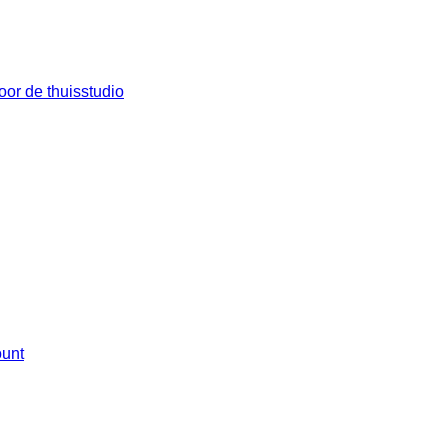
oor de thuisstudio
ount