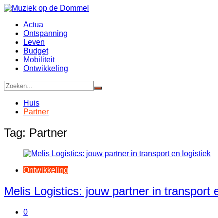
Ga
naar
Actua
de
Ontspanning
inhoud
Leven
Budget
Mobiliteit
Ontwikkeling
Huis
Partner
Tag:
Partner
Ontwikkeling
Melis Logistics: jouw partner in transport e
0