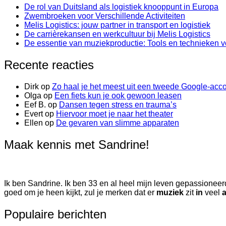
De rol van Duitsland als logistiek knooppunt in Europa
Zwembroeken voor Verschillende Activiteiten
Melis Logistics: jouw partner in transport en logistiek
De carrièrekansen en werkcultuur bij Melis Logistics
De essentie van muziekproductie: Tools en technieken v
Recente reacties
Dirk
op
Zo haal je het meest uit een tweede Google-acc
Olga
op
Een fiets kun je ook gewoon leasen
Eef B.
op
Dansen tegen stress en trauma’s
Evert
op
Hiervoor moet je naar het theater
Ellen
op
De gevaren van slimme apparaten
Maak kennis met Sandrine!
Ik ben Sandrine. Ik ben 33 en al heel mijn leven gepassioneer
goed om je heen kijkt, zul je merken dat er
muziek
zit
in
veel
Populaire berichten